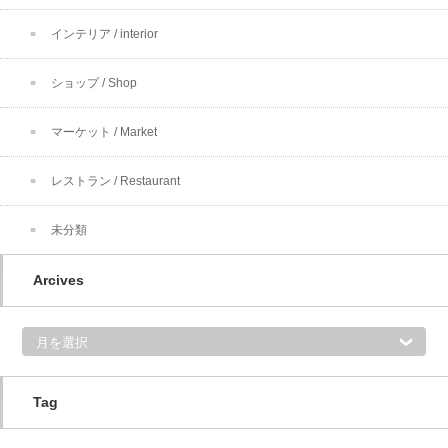
インテリア / interior
ショップ / Shop
マーケット / Market
レストラン / Restaurant
未分類
Arcives
A
r
c
i
v
e
s
Tag