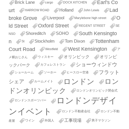
Earl's Co
Brick Lane
cargo
DOCK KITCHEN
Lad
urt
Holland
HARROW ROAD
John Lewis
O
broke Grove
Liverpool
Marylebone high street
Oxford Street
ld Street
REGENT STREET
SE
South Kensingto
Shoreditch
SOHO
NSO
Tottenham
n
Stockholm
Tom Dixon
St
West Kensington
Court Road
Westfield
ア
オリンピック
オリンピ
ウィスキー
メ横おじさん
ショーウィンドウ
ックパーク
カフェレストラン
フラット
ショールーム
ソーホー
ヒースロー空港
ロンドン
ロン
シェア
ルームメイト
ドンオリンピック
ロンドンオリンピック閉会式
ロンドンデザイ
ロンドンスポーツバー
ンイベント
ロンドン不動産会社
ロンドン不動
工事現場
ワイン
外国人
男子マラソン
産屋