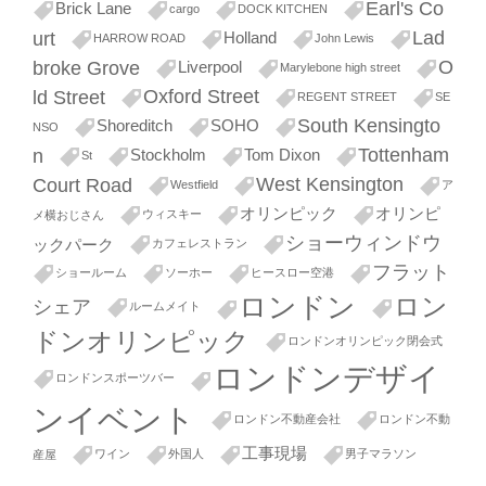
Earl's Co
Brick Lane
cargo
DOCK KITCHEN
Lad
urt
Holland
HARROW ROAD
John Lewis
O
broke Grove
Liverpool
Marylebone high street
Oxford Street
ld Street
REGENT STREET
SE
South Kensingto
Shoreditch
SOHO
NSO
Tottenham
n
Stockholm
Tom Dixon
St
West Kensington
Court Road
Westfield
ア
オリンピック
オリンピ
ウィスキー
メ横おじさん
ショーウィンドウ
ックパーク
カフェレストラン
フラット
ショールーム
ソーホー
ヒースロー空港
ロンドン
ロン
シェア
ルームメイト
ドンオリンピック
ロンドンオリンピック閉会式
ロンドンデザイ
ロンドンスポーツバー
ンイベント
ロンドン不動産会社
ロンドン不動
工事現場
ワイン
外国人
男子マラソン
産屋