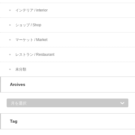
インテリア / interior
ショップ / Shop
マーケット / Market
レストラン / Restaurant
未分類
Arcives
A
r
c
i
v
e
s
Tag